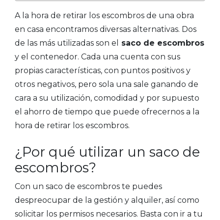
A la hora de retirar los escombros de una obra
en casa encontramos diversas alternativas. Dos
de las más utilizadas son el
saco de escombros
y el contenedor. Cada una cuenta con sus
propias características, con puntos positivos y
otros negativos, pero sola una sale ganando de
cara a su utilización, comodidad y por supuesto
el ahorro de tiempo que puede ofrecernos a la
hora de retirar los escombros.
¿Por qué utilizar un saco de
escombros?
Con un saco de escombros te puedes
despreocupar de la gestión y alquiler, así como
solicitar los permisos necesarios. Basta con ir a tu