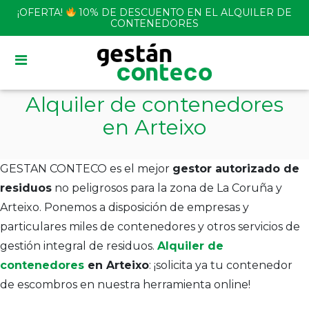
Skip
¡OFERTA!
10% DE DESCUENTO EN EL ALQUILER DE
to
CONTENEDORES
content
Alquiler de contenedores
en Arteixo
GESTAN CONTECO es el mejor
gestor autorizado de
residuos
no peligrosos para la zona de La Coruña y
Arteixo. Ponemos a disposición de empresas y
particulares miles de contenedores y otros servicios de
gestión integral de residuos.
Alquiler de
contenedores
en Arteixo
: ¡solicita ya tu contenedor
de escombros en nuestra herramienta online!