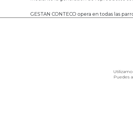
GESTAN CONTECO opera en todas las parroqui
Sigrás o Vigo.
Utilizamo
Servicios
Síguenos en
Puedes a
Contenedor
reProducto
Aviso legal
Políti