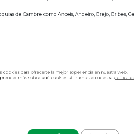
as de Cambre como Anceis, Andeiro, Brejo, Bribes, Ceceb
s cookies para ofrecerte la mejor experiencia en nuestra web.
Sobre GESTAN
prender más sobre qué cookies utilizamos en nuestra
política 
es
CONTECO
s
Ecotips
ca de cookies
Condiciones generales de contratación
Cont