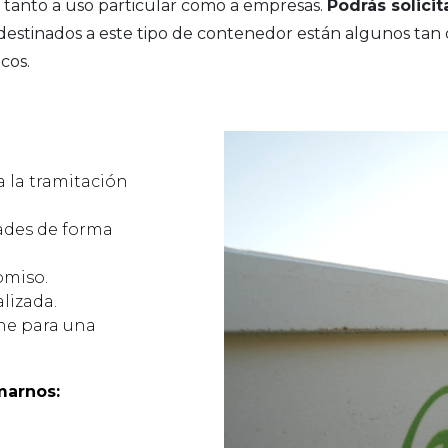
 tanto a uso particular como a empresas.
Podrás solicit
s destinados a este tipo de contenedor están algunos t
cos.
 la tramitación
ades de forma
omiso.
lizada.
ne para una
marnos: