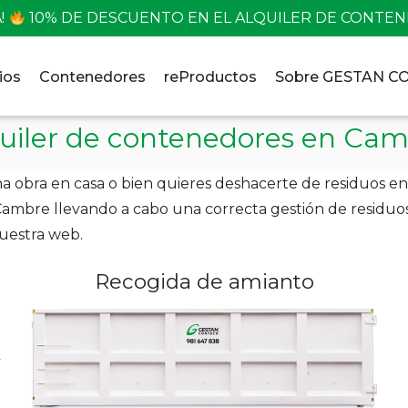
!
10% DE DESCUENTO EN EL ALQUILER DE CONTE
ios
Contenedores
reProductos
Sobre GESTAN 
uiler de contenedores en Ca
ar una obra en casa o bien quieres deshacerte de residu
ambre llevando a cabo una correcta gestión de residuos.
nuestra web.
Recogida de amianto
2