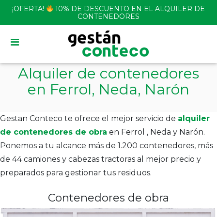
Skip
¡OFERTA!
10% DE DESCUENTO EN EL ALQUILER DE
to
CONTENEDORES
content
Alquiler de contenedores
en Ferrol, Neda, Narón
Gestan Conteco te ofrece el mejor servicio de
alquiler
de contenedores de obra
en Ferrol , Neda y Narón.
Ponemos a tu alcance más de 1.200 contenedores, más
de 44 camiones y cabezas tractoras al mejor precio y
preparados para gestionar tus residuos.
Contenedores de obra