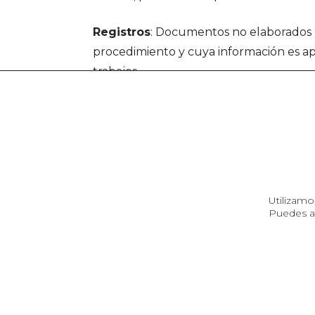
Registros
: Documentos no elaborados 
procedimiento y cuya información es apl
trabajos.
Utilizamo
Servicios
Síguenos en
Puedes a
Contenedor
reProducto