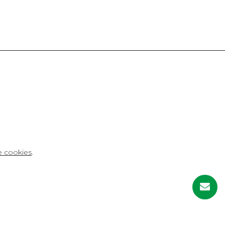
Avenida da Praia, 108-B, 15142 Arteixo, A
de cookies
.
Coruña
T. 981 26 37 00 / info@gestanconteco.com