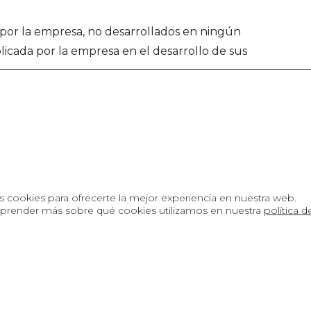
por la empresa, no desarrollados en ningún
icada por la empresa en el desarrollo de sus
s cookies para ofrecerte la mejor experiencia en nuestra web.
Sobre GESTAN
prender más sobre qué cookies utilizamos en nuestra
política 
es
CONTECO
s
Ecotips