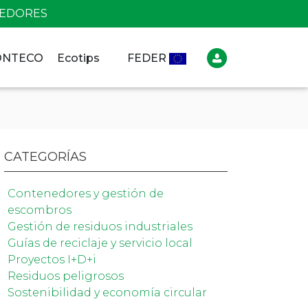
NEDORES
CONTECO
Ecotips
FEDER
CATEGORÍAS
Contenedores y gestión de
escombros
Gestión de residuos industriales
Guías de reciclaje y servicio local
Proyectos I+D+i
Residuos peligrosos
Sostenibilidad y economía circular